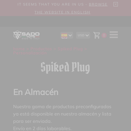
IT SEEMS THAT YOU ARE IN US -
BROWSE
THE WEBSITE IN ENGLISH
0
USD
EN
AUD
DE
CAD
home
>
Productos
>
Spiked Plug
>
IT
CHF
Personalización
EUR
GBP
Spiked Plug
En Almacén
Nuestra gama de productos preconfigurados
ya está disponible en nuestro almacén y lista
para ser enviada.
Envío en 2 días laborables.