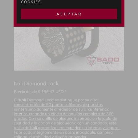
COOKIES.
ACEPTAR
Kali Diamond Lock
Precio desde
$
196.47
USD *
El 'Kali Diamond Lock' se distingue por su alta
concentración de 90 puntas afiladas, dispuestas
ininterrumpidamente alrededor de su circunferencia
interior, creando un efecto de aguijón completo de 360
grados. Con su anillo de bloqueo inspirado en la jaula de
castidad y la opción de bloquearlo con un candado, este
anillo de Kali garantiza una experiencia intensa y segura.
Fabricado íntegramente en acero inoxidable, combina
calidad, durabilidad y diseño innovador.