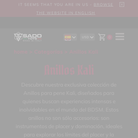
IT SEEMS THAT YOU ARE IN US -
BROWSE
THE WEBSITE IN ENGLISH
0
USD
EN
AUD
DE
CAD
home
>
Categorías
> Anillos Kali
IT
CHF
EUR
GBP
Anillos Kali
Descubre nuestra exclusiva colección de
Anillos para pene Kali, diseñados para
quienes buscan experiencias intensas e
inolvidables en el mundo del BDSM. Estos
anillos no son sólo accesorios: son
instrumentos de placer y dominación, ideales
para explorar los límites del placer y la