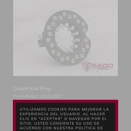
Couple Kali Ring
Precio desde
$
106.32
USD *
El Couple Kali Ring, un accesorio de placer versátil diseñado
para la penetración sexual. Con púas personalizables y
UTILIZAMOS COOKIES PARA MEJORAR LA
ajustables para una estimulación y un control a medida, es
EXPERIENCIA DEL USUARIO. AL HACER
perfecto para explorar nuevas fantasías.
CLIC EN "ACEPTAR" O NAVEGAR POR EL
SITIO, USTED CONSIENTE SU USO DE
ACUERDO CON NUESTRA POLÍTICA DE