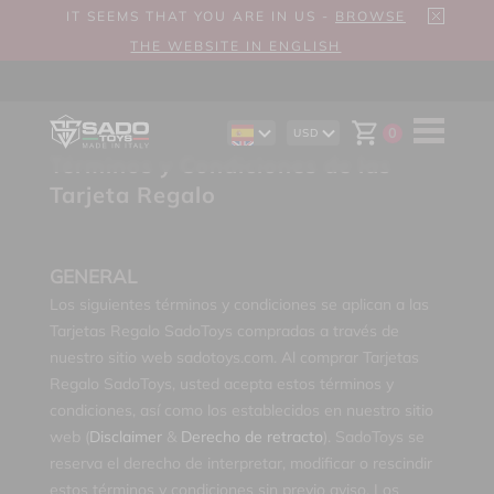
IT SEEMS THAT YOU ARE IN US -
BROWSE
THE WEBSITE IN ENGLISH
0
USD
EN
AUD
Términos y Condiciones de las
DE
CAD
IT
CHF
Tarjeta Regalo
EUR
GBP
GENERAL
Los siguientes términos y condiciones se aplican a las
Tarjetas Regalo SadoToys compradas a través de
nuestro sitio web sadotoys.com. Al comprar Tarjetas
Regalo SadoToys, usted acepta estos términos y
condiciones, así como los establecidos en nuestro sitio
web (
Disclaimer
&
Derecho de retracto
). SadoToys se
reserva el derecho de interpretar, modificar o rescindir
estos términos y condiciones sin previo aviso. Los