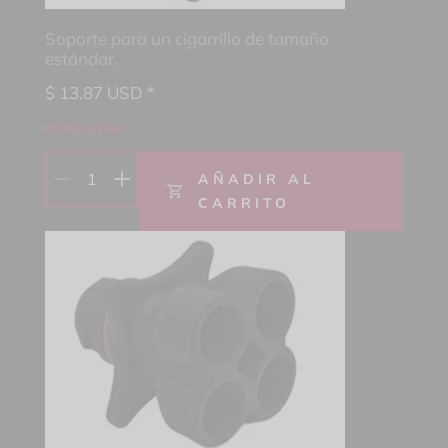
Soporte para un cigarrillo de tamaño
estándar.
$
13.87
USD *
6 disponibles
1
AÑADIR AL
CARRITO