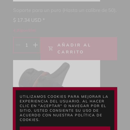
Soporte para un puro (Hasta un calibre de 50).
$
17.34
USD *
4 disponibles
1
AÑADIR AL
CARRITO
UTILIZAMOS COOKIES PARA MEJORAR LA
EXPERIENCIA DEL USUARIO. AL HACER
CLIC EN "ACEPTAR" O NAVEGAR POR EL
SITIO, USTED CONSIENTE SU USO DE
ACUERDO CON NUESTRA POLÍTICA DE
COOKIES.