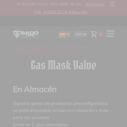
IT SEEMS THAT YOU ARE IN US -
BROWSE
THE WEBSITE IN ENGLISH
0
USD
EN
AUD
DE
CAD
home
>
Productos
>
Gas Mask Valve
>
IT
CHF
Personalización
EUR
GBP
Gas Mask Valve
En Almacén
Nuestra gama de productos preconfigurados
ya está disponible en nuestro almacén y lista
para ser enviada.
Envío en 2 días laborables.