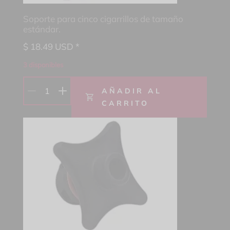
Soporte para cinco cigarrillos de tamaño
estándar.
$
18.49
USD *
3 disponibles
1
AÑADIR AL
CARRITO