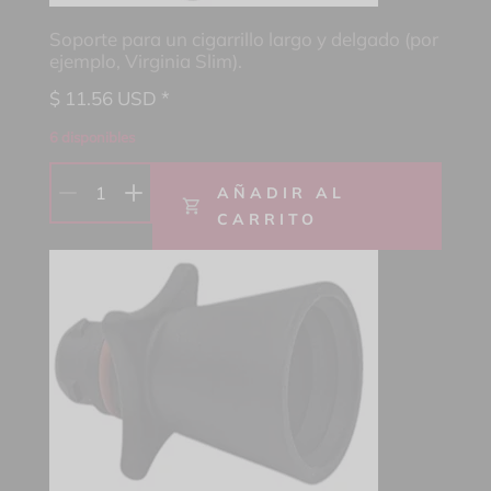
Soporte para un cigarrillo largo y delgado (por
ejemplo, Virginia Slim).
$
11.56
USD *
6 disponibles
1
AÑADIR AL
CARRITO