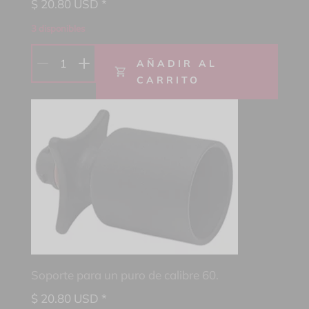
$
20.80
USD *
3 disponibles
1
AÑADIR AL
CARRITO
Soporte para un puro de calibre 60.
$
20.80
USD *