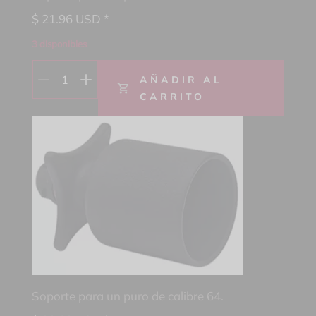
$
21.96
USD *
3 disponibles
1
AÑADIR AL
CARRITO
Soporte para un puro de calibre 64.