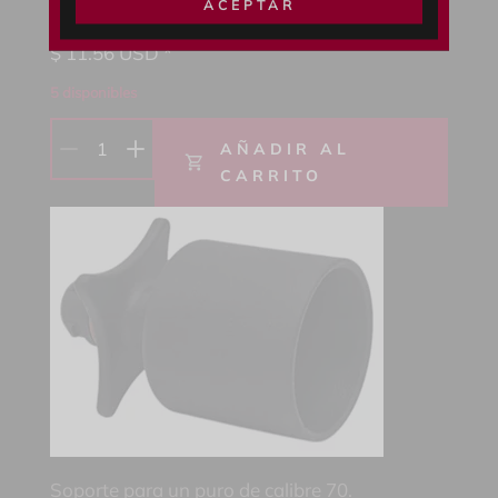
ACEPTAR
Soporte para un tubo de goma (10 mm).
$
11.56
USD *
5 disponibles
1
AÑADIR AL
CARRITO
Soporte para un puro de calibre 70.