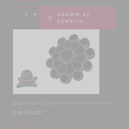
1
AÑADIR AL
CARRITO
Soporte para 10 cigarrillos y accesorio tapón.
$
40.45
USD *
4 disponibles