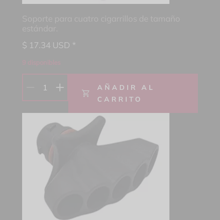
Soporte para cuatro cigarrillos de tamaño
estándar.
$
17.34
USD *
9 disponibles
1
AÑADIR AL
CARRITO