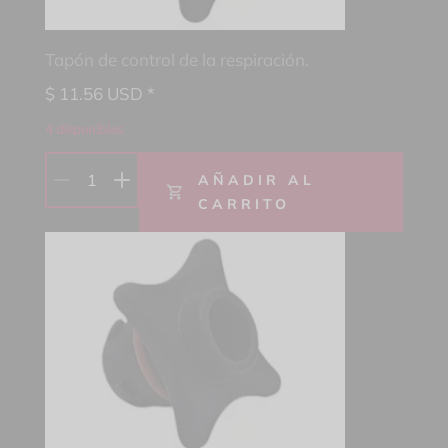
Tapón de control de la respiración.
$
11.56
USD *
4 disponibles
1
AÑADIR AL
CARRITO