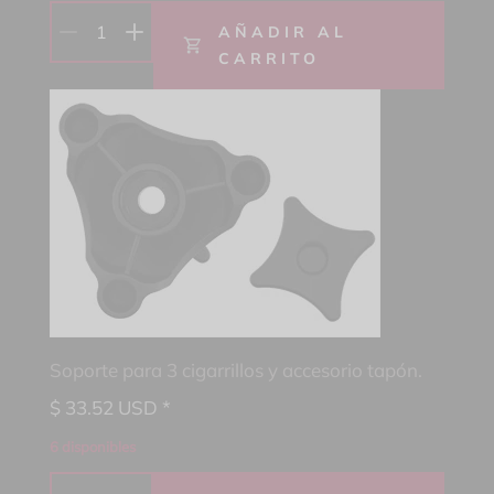
1
AÑADIR AL
CARRITO
Soporte para 3 cigarrillos y accesorio tapón.
$
33.52
USD *
6 disponibles