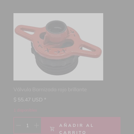
Válvula Barnizada rojo brillante
$
55.47
USD *
1 disponibles
1
AÑADIR AL
CARRITO