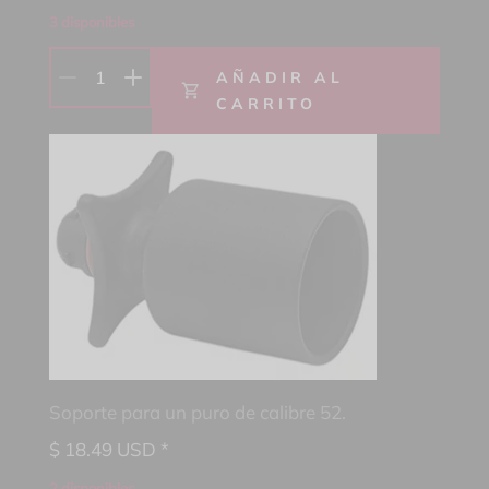
3 disponibles
1
AÑADIR AL
CARRITO
Soporte para un puro de calibre 52.
$
18.49
USD *
2 disponibles