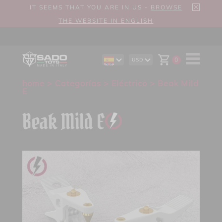
IT SEEMS THAT YOU ARE IN US -
BROWSE
THE WEBSITE IN ENGLISH
0
USD
EN
AUD
DE
CAD
home
>
Categorías
>
Eléctrico
> Beak Mild
IT
CHF
E
EUR
GBP
Beak Mild E