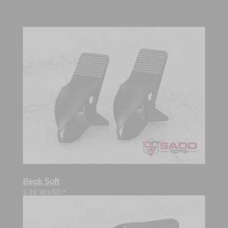
Beak Soft
$
39.30
USD *