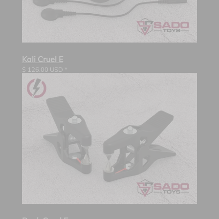
Kali Cruel E
$
126.00
USD *